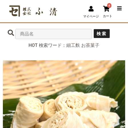
0
カート
マイページ
検索
HOT 検索ワード：
細工麩
お茶菓子