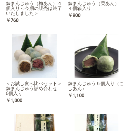
麸まんじゅう（梅あん）４
麸まんじゅう（栗あん）
個入り＜今期の販売は終了
４個箱入り
いたしました＞
￥900
￥760
＜お試し食べ比べセット＞
麸まんじゅう５個入り（こ
麸まんじゅう詰め合わせ
しあん）
6個入り
￥1,100
￥1,000