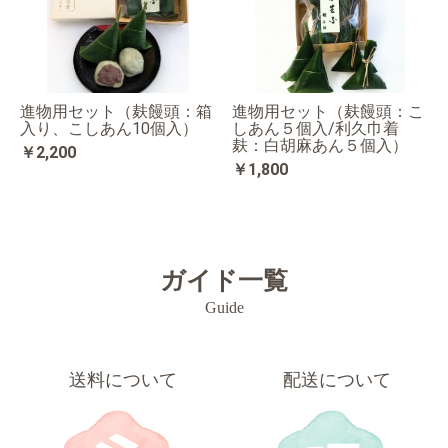
進物用セット（麸饅頭：箱
進物用セット（麸饅頭：こ
入り、こしあん10個入）
しあん５個入/利久巾着
麸：白胡麻あん５個入）
￥2,200
￥1,800
ガイド一覧
Guide
送料について
配送について